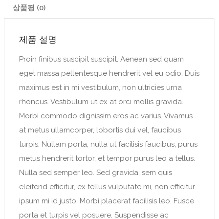
상품평 (0)
제품 설명
Proin finibus suscipit suscipit. Aenean sed quam
eget massa pellentesque hendrerit vel eu odio. Duis
maximus est in mi vestibulum, non ultricies urna
rhoncus. Vestibulum ut ex at orci mollis gravida.
Morbi commodo dignissim eros ac varius. Vivamus
at metus ullamcorper, lobortis dui vel, faucibus
turpis. Nullam porta, nulla ut facilisis faucibus, purus
metus hendrerit tortor, et tempor purus leo a tellus.
Nulla sed semper leo. Sed gravida, sem quis
eleifend efficitur, ex tellus vulputate mi, non efficitur
ipsum mi id justo. Morbi placerat facilisis leo. Fusce
porta et turpis vel posuere. Suspendisse ac