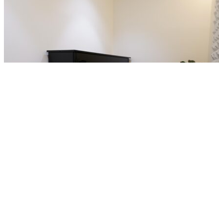
Now Open
연습실
연습실 R01호